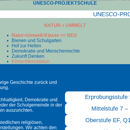
UNESCO-PROJEKTSCHULE
UNESCO-PRO
NATUR + UMWELT
Natur+Umwelt-Klasse << NEU
Bienen und Schulgarten
Hof zur Hellen
Demokratie und Menschenrechte
Zukunft Denken
Klima-Messstation
rige Geschichte zurück und
dung.
Erprobungsstufe 
chhaltigkeit, Demokratie und
ieder der Schulgemeinde in der
Mittelstufe 7 –
hin auszurichten.
Oberstufe EF, Q
iedlichen religiösen,
stellungen. Wir achten den