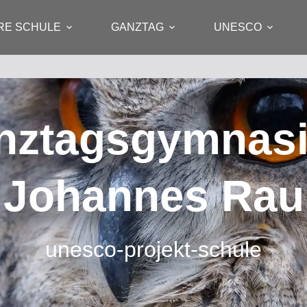
RE SCHULE
GANZTAG
UNESCO
nztagsgymnas
Johannes Rau
unesco-projekt-schule