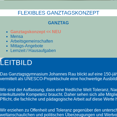
FLEXIBLES GANZTAGS­KONZEPT
GANZTAG
Ganztagskonzept << NEU
Mensa
Arbeitsgemeinschaften
Mittags-Angebote
Lernzeit / Hausaufgaben
LEITBILD
Das Ganztagsgymnasium Johannes Rau blickt auf eine 150-jäh
vermittelt als UNESCO-Projektschule eine hochwertige Ausbil
Wir sind der Auffassung, dass eine friedliche Welt Toleranz, Na
interkulturelle Kompetenz braucht. Daher sehen sich alle Mitgl
Pflicht, die fachliche und pädagogische Arbeit auf diese Werte 
Wir erziehen zu Offenheit und Toleranz gegenüber den untersch
weltanschaulichen und politischen Überzeugungen und Wertvor