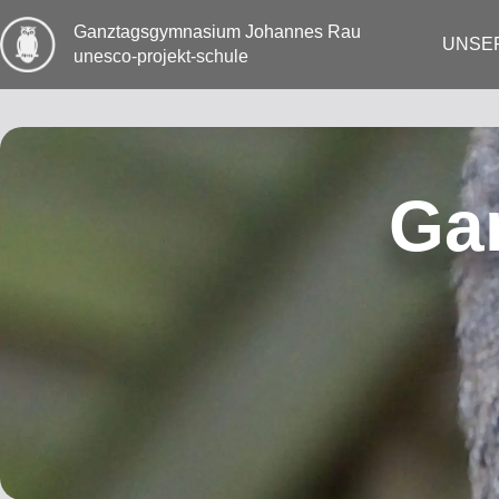
Zum
Inhalt
Ganztags­gymnasium Johannes Rau
UNSE
springen
unesco-projekt-schule
Ga