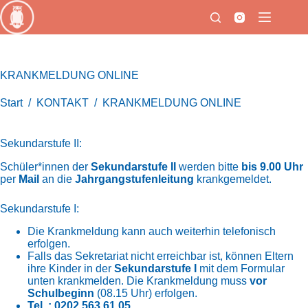
Zum
Inhalt
springen
KRANKMELDUNG ONLINE
Start
/
KONTAKT
/
KRANKMELDUNG ONLINE
Sekundarstufe II:
Schüler*innen der
Sekundarstufe II
werden bitte
bis 9.00 Uhr
per
Mail
an die
Jahrgangstufenleitung
krankgemeldet.
Sekundarstufe I:
Die Krankmeldung kann auch weiterhin telefonisch
erfolgen.
Falls das Sekretariat nicht erreichbar ist, können Eltern
ihre Kinder in der
Sekundarstufe I
mit dem Formular
unten krankmelden. Die Krankmeldung muss
vor
Schulbeginn
(08.15 Uhr) erfolgen.
Tel. : 0202 563 61 05