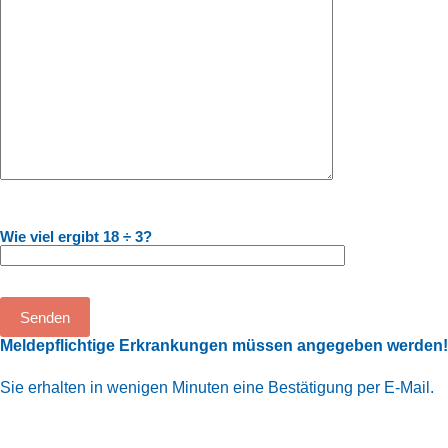
Bitte lasse dieses Feld leer.
Wie viel ergibt 18 ÷ 3?
A
Meldepflichtige Erkrankungen müssen angegeben werden!
l
t
Sie erhalten in wenigen Minuten eine Bestätigung per E-Mail.
e
r
n
a