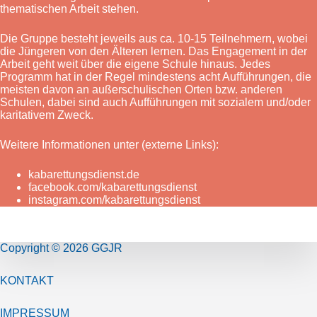
thematischen Arbeit stehen.
Die Gruppe besteht jeweils aus ca. 10-15 Teilnehmern, wobei
die Jüngeren von den Älteren lernen. Das Engagement in der
Arbeit geht weit über die eigene Schule hinaus. Jedes
Programm hat in der Regel mindestens acht Aufführungen, die
meisten davon an außerschulischen Orten bzw. anderen
Schulen, dabei sind auch Aufführungen mit sozialem und/oder
karitativem Zweck.
Weitere Informationen unter (externe Links):
kabarettungsdienst.de
facebook.com/kabarettungsdienst
instagram.com/kabarettungsdienst
Copyright © 2026 GGJR
KONTAKT
IMPRESSUM