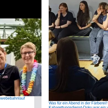
hwebebahnlauf
Was für ein Abend in der Färberei!
Kabarettungsdienst-Doku war ein v