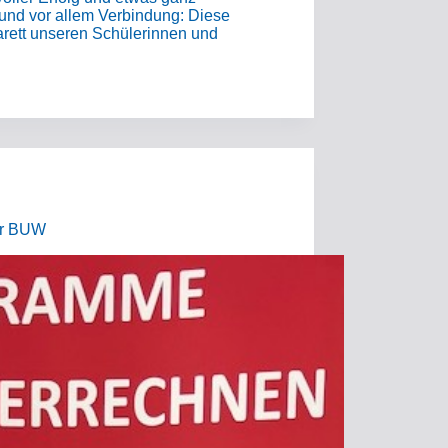
und vor allem Verbindung: Diese
arett unseren Schülerinnen und
er BUW