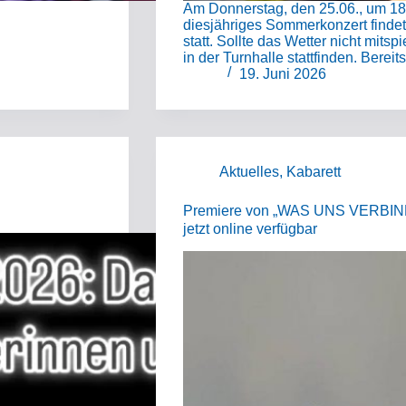
Am Donnerstag, den 25.06., um 18:
diesjähriges Sommerkonzert findet
statt. Sollte das Wetter nicht mits
in der Turnhalle stattfinden. Berei
19. Juni 2026
Aktuelles
,
Kabarett
Premiere von „WAS UNS VERBIND
jetzt online verfügbar