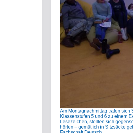
Am Montagnachmittag trafen sich 
Klassenstufen 5 und 6 zu einem E
Lesezeichen, stellten sich gegense
hörten – gemütlich in Sitzsäcke ge
Fachschaft Deutsch…