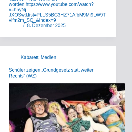
worden.https://www.youtube.com/watch?
v=h5yNj-
JXOSw&list=PLLS5BG3HZ71AfbM9Mi9LW9T
vIfm2m_SQ_&index=9
8. Dezember 2025
Kabarett
,
Medien
Schüler zeigen „Grundgesetz statt weiter
Rechts“ (WZ)