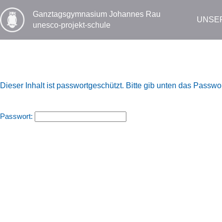
Zum
Inhalt
Ganztags­gymnasium Johannes Rau
UNSE
springen
unesco-projekt-schule
Dieser Inhalt ist passwortgeschützt. Bitte gib unten das Passw
Passwort: