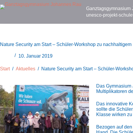
Zum
Inhalt
Ganztags­gymnasium
springen
unesco-projekt-schule
Nature Security am Start – Schüler-Workshop zu nachhaltigem 
10. Januar 2019
Start
/
Aktuelles
/
Nature Security am Start – Schüler-Worksh
Das Gymnasium Jo
Multiplikatoren d
Das innovative K
sollte die Schüle
Klasse wirken zu
Bezogen auf den 
Hand. Die Schüler