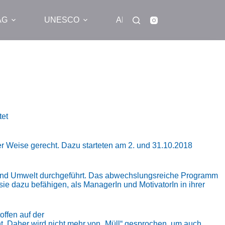
AG
UNESCO
ANGEBOTE
BLOG
tet
 Weise gerecht. Dazu starteten am 2. und 31.10.2018
 und Umwelt durchgeführt. Das abwechslungsreiche Programm
sie dazu befähigen, als ManagerIn und MotivatorIn in ihrer
ffen auf der
nt. Daher wird nicht mehr von „Müll“ gesprochen, um auch