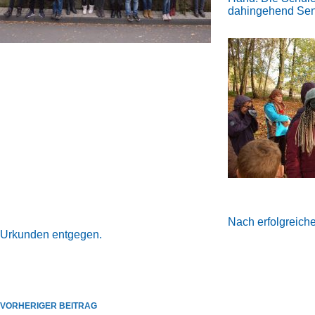
dahingehend Sens
N
ach erfolgreich
Urkunden entgegen.
VORHERIGER
BEITRAG