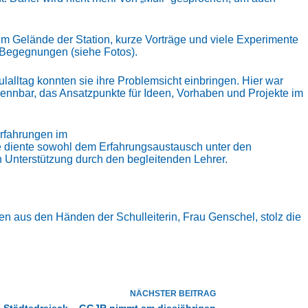
m Gelände der Station, kurze Vorträge und viele Experimente
e Begegnungen (siehe Fotos).
ulalltag konnten sie ihre Problemsicht einbringen. Hier war
nnbar, das Ansatzpunkte für Ideen, Vorhaben und Projekte im
Erfahrungen im
ese diente sowohl dem Erfahrungsaustausch unter den
n Unterstützung durch den begleitenden Lehrer.
 aus den Händen der Schulleiterin, Frau Genschel, stolz die
NÄCHSTER
BEITRAG
n Städtedreieck – GGJR nimmt am diesjährigen