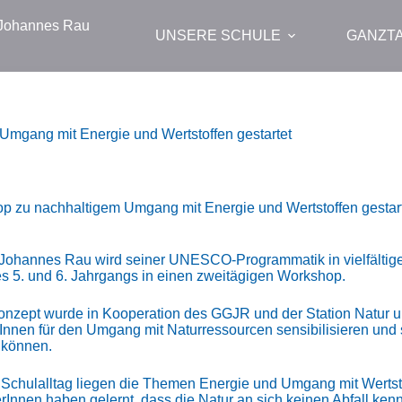
 Johannes Rau
UNSERE SCHULE
GANZT
Umgang mit Energie und Wertstoffen gestartet
op zu nachhaltigem Umgang mit Energie und Wertstoffen gestar
hannes Rau wird seiner UNESCO-Programmatik in vielfältiger
es 5. und 6. Jahrgangs in einen zweitägigen Workshop.
onzept wurde in Kooperation des GGJR und der Station Natur
rInnen für den Umgang mit Naturressourcen sensibilisieren und 
 können.
Schulalltag liegen die Themen Energie und Umgang mit Wertsto
Innen haben gelernt, dass die Natur an sich keinen Abfall ken