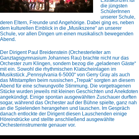
Extrakonzert für
die jüngsten
SchülerInnen
unserer Schule,
deren Eltern, Freunde und Angehörige. Dabei ging es, neben
dem kulturellen Einblick in die „Musikszene“ an unserer
Schule, vor allen Dingen um einen musikalisch bewegenden
Abend.
Der Dirigent Paul Breidenstein (Orchesterleiter am
Ganztagsgymnasium Johannes Rau) brachte nicht nur das
Orchester zum Klingen, sondern bezog die „geladenen Gäste“
mit ein. Sowohl die rhythmischen Klatscheinlagen im
Musikstück „Pennsylvania 6-5000“ von Gerry Gray als auch
das Mitstampfen beim russischen „Trepak“ sorgten an diesem
Abend für eine schwungvolle Stimmung. Die vorgetragenen
Stücke wurden jeweils mit kleinen Geschichten und Anekdoten
angekündigt. Einige spontan ausgewählten Zuschauer durften
sogar, während das Orchester auf der Bühne spielte, ganz nah
an die Spielenden herangehen und lauschen. Im Gespräch
danach entlockte der Dirigent diesen Lauschenden einige
Höreindrücke und stellte anschließend ausgewählte
Orchesterinstrumente genauer vor.