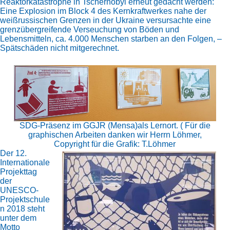
Reaktorkatastrophe in Tschernobyl erneut gedacht werden:
Eine Explosion im Block 4 des Kernkraftwerkes nahe der
weißrussischen Grenzen in der Ukraine versursachte eine
grenzübergreifende Verseuchung von Böden und
Lebensmitteln, ca. 4.000 Menschen starben an den Folgen, –
Spätschäden nicht mitgerechnet.
SDG-Präsenz im GGJR (Mensa)als Lernort. ( Für die
graphischen Arbeiten danken wir Herrn Löhmer,
Copyright für die Grafik: T.Löhmer
Der 12.
Internationale
Projekttag
der
UNESCO-
Projektschule
n 2018 steht
unter dem
Motto