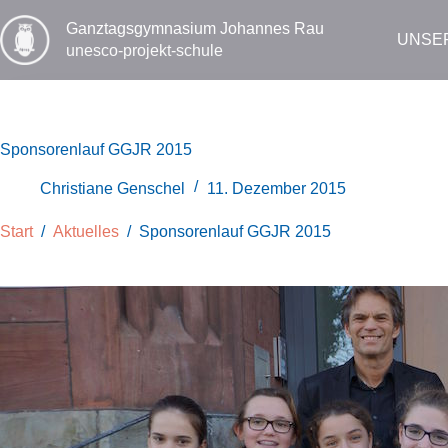
Zum
Inhalt
Ganztags­gymnasium Johannes Rau
UNSE
springen
unesco-projekt-schule
Sponsorenlauf GGJR 2015
Christiane Genschel
11. Dezember 2015
Start
/
Aktuelles
/
Sponsorenlauf GGJR 2015