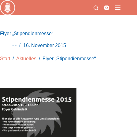
Zum
Inhalt
springen
Flyer „Stipendienmesse“
- -
16. November 2015
Start
/
Aktuelles
/
Flyer „Stipendienmesse“