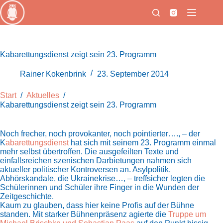
Zum
Inhalt
springen
Kabarettungsdienst zeigt sein 23. Programm
Rainer Kokenbrink
23. September 2014
Start
/
Aktuelles
/
Kabarettungsdienst zeigt sein 23. Programm
Noch frecher, noch provokanter, noch pointierter…., – der
K
abarettungsdienst
hat sich mit seinem 23. Programm einmal
mehr selbst übertroffen. Die ausgefeilten Texte und
einfallsreichen szenischen Darbietungen nahmen sich
aktueller politischer Kontroversen an.
Asylpolitik,
Abhörskandale, die Ukrainekrise…, – treffsicher legten die
Schülerinnen und Schüler ihre Finger in die Wunden der
Zeitgeschichte.
Kaum zu glauben, dass hier keine Profis auf der Bühne
standen. Mit starker Bühnenpräsenz agierte die
Truppe um