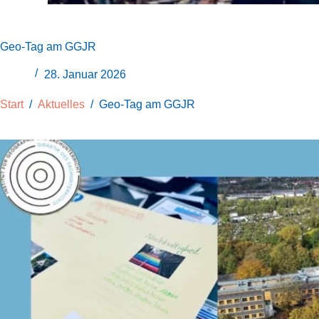
Geo-Tag am GGJR
28. Januar 2026
Start
/
Aktuelles
/
Geo-Tag am GGJR