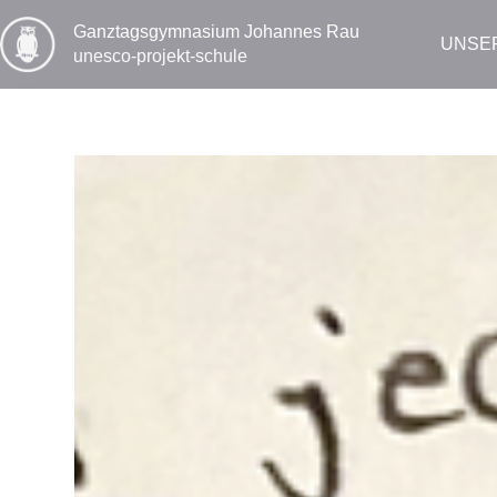
Zum
Inhalt
Ganztags­gymnasium Johannes Rau
UNSE
springen
unesco-projekt-schule