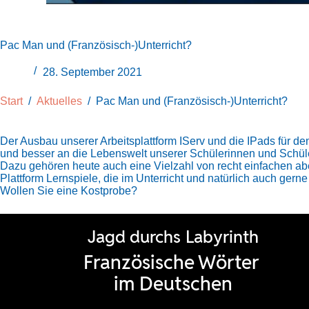
Pac Man und (Französisch-)Unterricht?
28. September 2021
Start
/
Aktuelles
/
Pac Man und (Französisch-)Unterricht?
Der Ausbau unserer Arbeitsplattform IServ und die IPads für d
und besser an die Lebenswelt unserer Schülerinnen und Schü
Dazu gehören heute auch eine Vielzahl von recht einfachen abe
Plattform Lernspiele, die im Unterricht und natürlich auch ger
Wollen Sie eine Kostprobe?