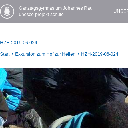
Zum
Inhalt
Ganztags­gymnasium Johannes Rau
UNSE
springen
unesco-projekt-schule
HZH-2019-06-024
Start
/
Exkursion zum Hof zur Hellen
/
HZH-2019-06-024