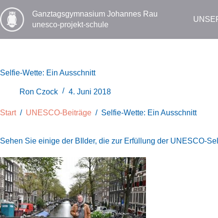
Zum
Inhalt
Ganztags­gymnasium Johannes Rau
UNSE
springen
unesco-projekt-schule
Selfie-Wette: Ein Ausschnitt
Ron Czock
4. Juni 2018
Start
/
UNESCO-Beiträge
/
Selfie-Wette: Ein Ausschnitt
Sehen Sie einige der BIlder, die zur Erfüllung der UNESCO-Se