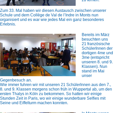
Zum 33. Mal haben wir diesen Austausch zwischen unserer
Schule und dem Collège de Val de l’Indre in Monts nun
organisiert und es war wie jedes Mal ein ganz besonderes
Erlebnis.
Bereits im März
besuchten uns
21 französische
SchülerInnen der
dortigen 4me und
3me (entspricht
unseren 8. und 9.
Klassen). Nun
stand im Mai
unser
Gegenbesuch an.
Wie immer fuhren wir mit unseren 21 SchülerInnen aus den 7.,
8. und 9. Klassen morgens schon früh in Wuppertal ab, um den
ersten Thalys in Köln zu bekommen. So hatten wir einige
Stunden Zeit in Paris, wo wir einige wunderbare Selfies mit
Seine und Eiffelturm machen konnten.