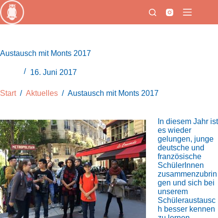
Zum
Inhalt
springen
Austausch mit Monts 2017
16. Juni 2017
Start
/
Aktuelles
/
Austausch mit Monts 2017
In diesem Jahr ist
es wieder
gelungen, junge
deutsche und
französische
SchülerInnen
zusammenzubrin
gen und sich bei
unserem
Schüleraustausc
h besser kennen
zu lernen.