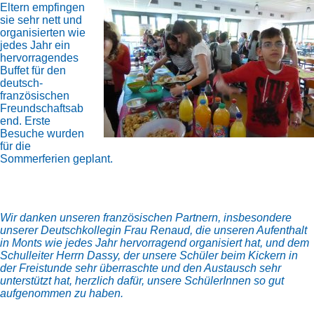
Eltern empfingen
sie sehr nett und
organisierten wie
jedes Jahr ein
hervorragendes
Buffet für den
deutsch-
französischen
Freundschaftsab
end. Erste
Besuche wurden
für die
Sommerferien geplant.
Wir danken unseren französischen Partnern, insbesondere
unserer Deutschkollegin Frau Renaud, die unseren Aufenthalt
in Monts wie jedes Jahr hervorragend organisiert hat, und dem
Schulleiter Herrn Dassy, der unsere Schüler beim Kickern in
der Freistunde sehr überraschte und den Austausch sehr
unterstützt hat, herzlich dafür, unsere SchülerInnen so gut
aufgenommen zu haben.