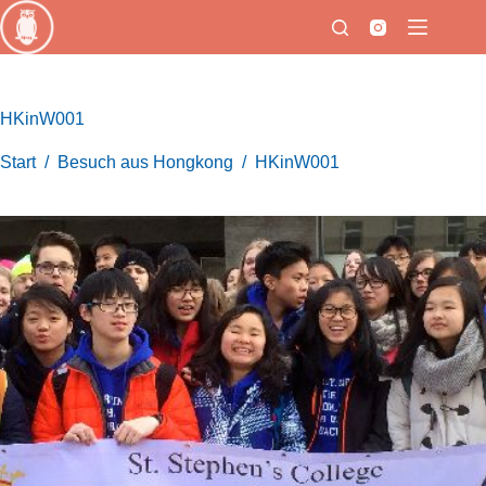
Zum
Inhalt
springen
HKinW001
Start
/
Besuch aus Hongkong
/
HKinW001