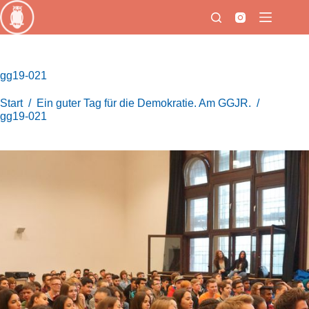
Zum
Inhalt
springen
gg19-021
Start
/
Ein guter Tag für die Demokratie. Am GGJR.
/
gg19-021