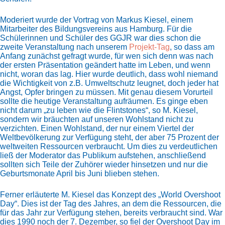
Moderiert wurde der Vortrag von Markus Kiesel, einem
Mitarbeiter des Bildungsvereins aus Hamburg. Für die
Schülerinnen und Schüler des GGJR war dies schon die
zweite Veranstaltung nach unserem
Projekt-Tag
, so dass am
Anfang zunächst gefragt wurde, für wen sich denn was nach
der ersten Präsentation geändert hatte im Leben, und wenn
nicht, woran das lag. Hier wurde deutlich, dass wohl niemand
die Wichtigkeit von z.B. Umweltschutz leugnet, doch jeder hat
Angst, Opfer bringen zu müssen. Mit genau diesem Vorurteil
sollte die heutige Veranstaltung aufräumen. Es ginge eben
nicht darum „zu leben wie die Flintstones“, so M. Kiesel,
sondern wir bräuchten auf unseren Wohlstand nicht zu
verzichten. Einen Wohlstand, der nur einem Viertel der
Weltbevölkerung zur Verfügung steht, der aber 75 Prozent der
weltweiten Ressourcen verbraucht. Um dies zu verdeutlichen
ließ der Moderator das Publikum aufstehen, anschließend
sollten sich Teile der Zuhörer wieder hinsetzen und nur die
Geburtsmonate April bis Juni blieben stehen.
Ferner erläuterte M. Kiesel das Konzept des „World Overshoot
Day“. Dies ist der Tag des Jahres, an dem die Ressourcen, die
für das Jahr zur Verfügung stehen, bereits verbraucht sind. War
dies 1990 noch der 7. Dezember, so fiel der Overshoot Day im