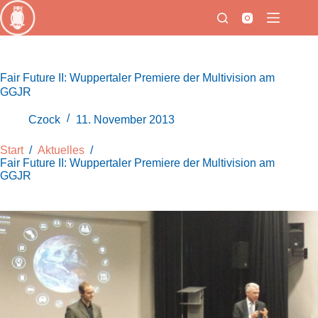
Zum
Inhalt
springen
Fair Future II: Wuppertaler Premiere der Multivision am
GGJR
Czock
11. November 2013
Start
/
Aktuelles
/
Fair Future II: Wuppertaler Premiere der Multivision am
GGJR