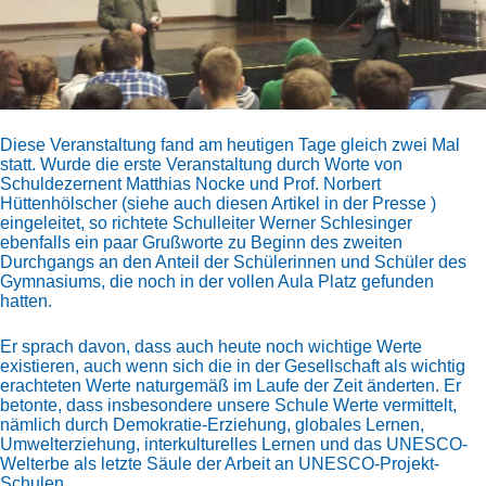
Diese Veranstaltung fand am heutigen Tage gleich zwei Mal
statt. Wurde die erste Veranstaltung durch Worte von
Schuldezernent Matthias Nocke und Prof. Norbert
Hüttenhölscher (siehe auch diesen Artikel in der Presse )
eingeleitet, so richtete Schulleiter Werner Schlesinger
ebenfalls ein paar Grußworte zu Beginn des zweiten
Durchgangs an den Anteil der Schülerinnen und Schüler des
Gymnasiums, die noch in der vollen Aula Platz gefunden
hatten.
Er sprach davon, dass auch heute noch wichtige Werte
existieren, auch wenn sich die in der Gesellschaft als wichtig
erachteten Werte naturgemäß im Laufe der Zeit änderten. Er
betonte, dass insbesondere unsere Schule Werte vermittelt,
nämlich durch Demokratie-Erziehung, globales Lernen,
Umwelterziehung, interkulturelles Lernen und das UNESCO-
Welterbe als letzte Säule der Arbeit an UNESCO-Projekt-
Schulen.