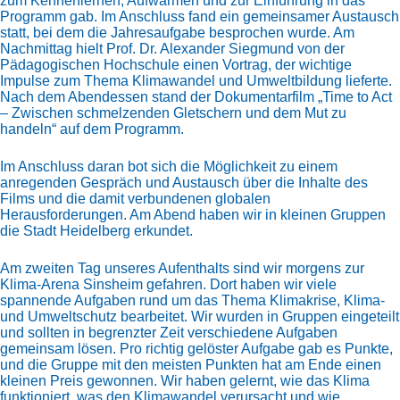
zum Kennenlernen, Aufwärmen und zur Einführung in das
Programm gab. Im Anschluss fand ein gemeinsamer Austausch
statt, bei dem die Jahresaufgabe besprochen wurde. Am
Nachmittag hielt Prof. Dr. Alexander Siegmund von der
Pädagogischen Hochschule einen Vortrag, der wichtige
Impulse zum Thema Klimawandel und Umweltbildung lieferte.
Nach dem Abendessen stand der Dokumentarfilm „Time to Act
– Zwischen schmelzenden Gletschern und dem Mut zu
handeln“ auf dem Programm.
Im Anschluss daran bot sich die Möglichkeit zu einem
anregenden Gespräch und Austausch über die Inhalte des
Films und die damit verbundenen globalen
Herausforderungen. Am Abend haben wir in kleinen Gruppen
die Stadt Heidelberg erkundet.
Am zweiten Tag unseres Aufenthalts sind wir morgens zur
Klima-Arena Sinsheim gefahren. Dort haben wir viele
spannende Aufgaben rund um das Thema Klimakrise, Klima-
und Umweltschutz bearbeitet. Wir wurden in Gruppen eingeteilt
und sollten in begrenzter Zeit verschiedene Aufgaben
gemeinsam lösen. Pro richtig gelöster Aufgabe gab es Punkte,
und die Gruppe mit den meisten Punkten hat am Ende einen
kleinen Preis gewonnen. Wir haben gelernt, wie das Klima
funktioniert, was den Klimawandel verursacht und wie