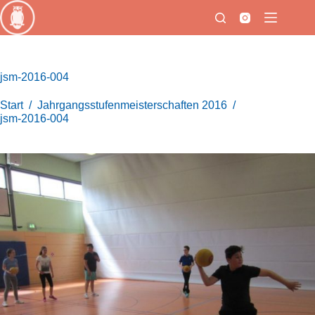
Zum
Inhalt
springen
jsm-2016-004
Start
/
Jahrgangsstufenmeisterschaften 2016
/
jsm-2016-004