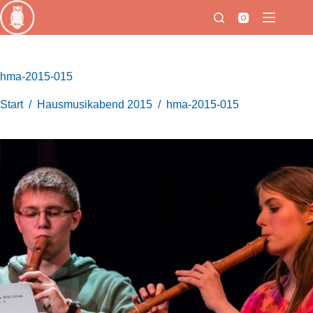
Zum
Inhalt
springen
hma-2015-015
Start
/
Hausmusikabend 2015
/
hma-2015-015