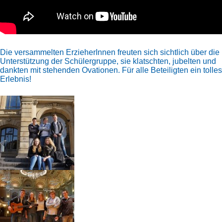
Die versammelten ErzieherInnen freuten sich sichtlich über die
Unterstützung der Schülergruppe, sie klatschten, jubelten und
dankten mit stehenden Ovationen. Für alle Beteiligten ein tolles
Erlebnis!