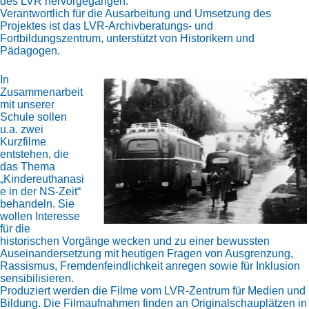
des LVR hervorgegangen.
Verantwortlich für die Ausarbeitung und Umsetzung des
Projektes ist das LVR-Archivberatungs- und
Fortbildungszentrum, unterstützt von Historikern und
Pädagogen.
In
Zusammenarbeit
mit unserer
Schule sollen
u.a. zwei
Kurzfilme
entstehen, die
das Thema
„Kindereuthanasi
e in der NS-Zeit“
behandeln. Sie
wollen Interesse
für die
historischen Vorgänge wecken und zu einer bewussten
Auseinandersetzung mit heutigen Fragen von Ausgrenzung,
Rassismus, Fremdenfeindlichkeit anregen sowie für Inklusion
sensibilisieren.
Produziert werden die Filme vom LVR-Zentrum für Medien und
Bildung. Die Filmaufnahmen finden an Originalschauplätzen in