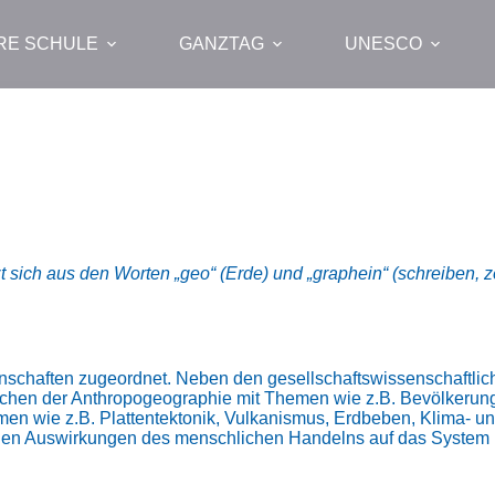
RE SCHULE
GANZTAG
UNESCO
t sich aus den Worten „geo“ (Erde) und „graphein“ (schreiben
chaften zugeordnet. Neben den gesellschaftswissenschaftliche
schen der Anthropogeographie mit Themen wie z.B. Bevölkerung
men wie z.B. Plattentektonik, Vulkanismus, Erdbeben, Klima- 
den Auswirkungen des menschlichen Handelns auf das System E