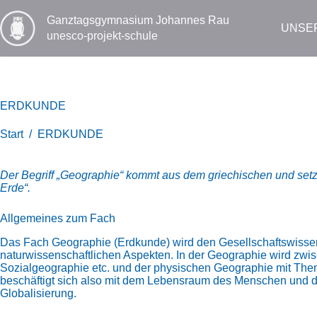
Zum
Inhalt
Ganztags­gymnasium Johannes Rau
UNSE
springen
unesco-projekt-schule
ERDKUNDE
Start
/
ERDKUNDE
Der Begriff „Geographie“ kommt aus dem griechischen und setz
Erde“.
Allgemeines zum Fach
Das Fach Geographie (Erdkunde) wird den Gesellschaftswissens
naturwissenschaftlichen Aspekten. In der Geographie wird zwi
Sozialgeographie etc. und der physischen Geographie mit The
beschäftigt sich also mit dem Lebensraum des Menschen und 
Globalisierung.